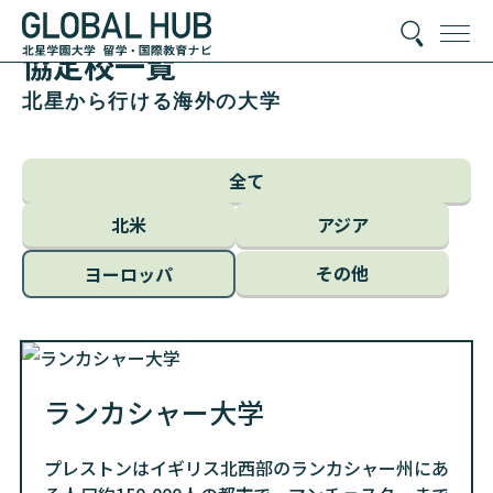
協定校一覧
北星から行ける海外の大学
全て
北米
アジア
その他
ヨーロッパ
ランカシャー大学
プレストンはイギリス北西部のランカシャー州にあ