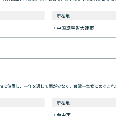
所在地
中国遼寧省大連市
0kmに位置し、一年を通じて雨が少なく、台湾一気候にめぐま
所在地
台中市