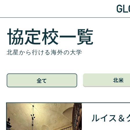
協定校一覧
北星から行ける海外の大学
北米
全て
ルイス＆