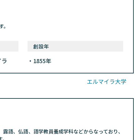
す。
創設年
イラ
1855年
エルマイラ大学
、露語、仏語、語学教員養成学科などからなっており、
す。