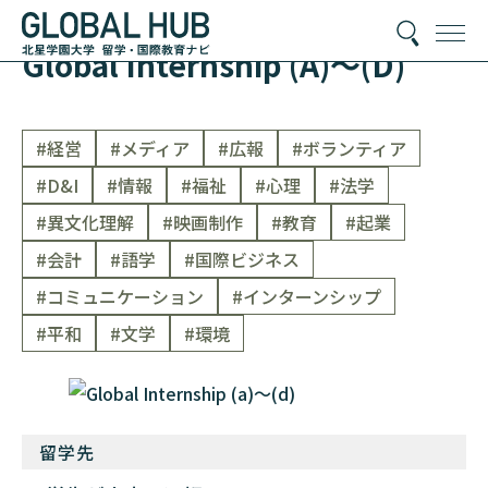
Global Internship (A)〜(D)
#経営
#メディア
#広報
#ボランティア
#D&I
#情報
#福祉
#心理
#法学
#異文化理解
#映画制作
#教育
#起業
#会計
#語学
#国際ビジネス
#コミュニケーション
#インターンシップ
#平和
#文学
#環境
留学先