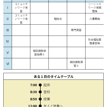
コミュニテ
ソーシャル
Ⅰ
ィワーク実
ワーク実践
習
理論
コミュニテ
Ⅱ
ィワーク実
租税法
介護概論
習
Ⅲ
専門演習
社会福祉管
Ⅳ
理運営論
相談援助実
Ⅴ
習指導Ⅱ
相談援助演
Ⅵ
習Ⅱ
ある１日のタイムテーブル
7:00
起床
8:30
登校
8:50
授業
12:00
友人と学食へ