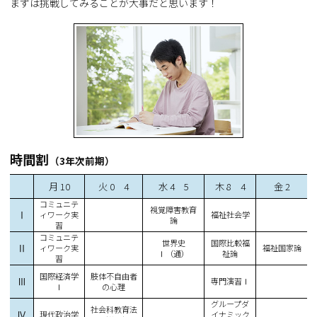
まずは挑戦してみることが大事だと思います！
時間割
（3年次前期）
月 10
火 0 4
水 4 5
木 8 4
金 2
コミュニテ
視覚障害教育
Ⅰ
ィワーク実
福祉社会学
論
習
コミュニテ
世界史
国際比較福
Ⅱ
ィワーク実
福祉国家論
Ⅰ（通）
祉論
習
国際経済学
肢体不自由者
Ⅲ
専門演習Ⅰ
Ⅰ
の心理
グループダ
社会科教育法
Ⅳ
現代政治学
イナミック