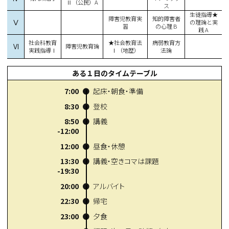
Ⅱ（公民）A
ス
生徒指導★
障害児教育実
知的障害者
Ⅴ
の理論と実
習
の心理 B
践 A
社会科教育
★社会教育法
病弱教育方
Ⅵ
障害児教育論
実践指導Ⅰ
Ⅰ（地歴）
法論
ある１日のタイムテーブル
7:00
起床・朝食・準備
8:30
登校
8:50
講義
-12:00
12:00
昼食・休憩
13:30
講義・空きコマは課題
-19:30
20:00
アルバイト
22:30
帰宅
23:00
夕食