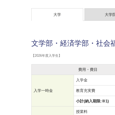
大学
大学
文学部・経済学部・社会
【2026年度入学生】
費用・費目
入学金
入学一時金
教育充実費
小計(納入期限:※1)
授業料