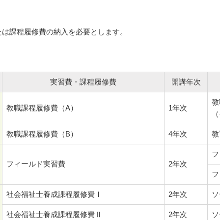
たは課程履修費の納入を必要とします。
実習費・課程履修費
開講年次
教
教職課程履修費（A）
1年次
（
教職課程履修費（B）
4年次
教
フ
フィールド実習費
2年次
フ
社会福祉士養成課程履修費Ⅰ
2年次
ソ
社会福祉士養成課程履修費Ⅱ
2年次
ソ