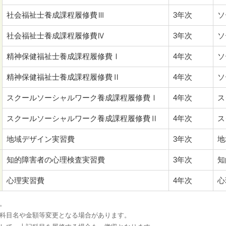
社会福祉士養成課程履修費Ⅲ
3年次
ソ
社会福祉士養成課程履修費Ⅳ
3年次
ソ
精神保健福祉士養成課程履修費Ⅰ
4年次
ソ
精神保健福祉士養成課程履修費Ⅱ
4年次
ソ
スクールソーシャルワーク養成課程履修費Ⅰ
4年次
ス
スクールソーシャルワーク養成課程履修費Ⅱ
4年次
ス
地域デザイン実習費
3年次
地
知的障害者の心理検査実習費
3年次
知
心理実習費
4年次
心
。
科目名や金額等変更となる場合があります。