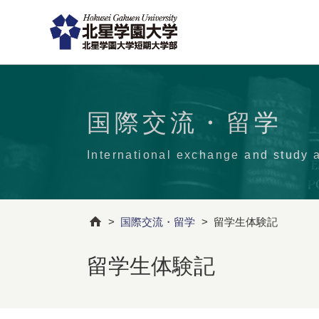
国際交流・留学
International exchange and study 
>
国際交流・留学
>
留学生体験記
留学生体験記