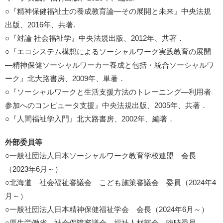
○『精神保健福祉士の養成教育論―その展開と未来』中央法規
出版、2016年、共著.
○『対論 社会福祉学』中央法規出版、2012年、共著．
○『エコシステム構想によるソーシャルワーク実践教育の展開
―精神保健ソーシャルワーカー養成と包括・統合ソーシャルワ
ーク』北大路書房、2009年、単著．
○『ソーシャルワークと生活支援方法のトレーニング―利用者
参加へのコンピュータ支援』中央法規出版、2005年、共著．
○『人間福祉学入門』北大路書房、2002年、編著．
外部委員等
○一般社団法人日本ソーシャルワーク教育学校連盟 会長
（2023年6月～）
○北海道 社会福祉審議会 こども施策審議会 委員（2024年4
月～）
○一般社団法人日本精神保健福祉学会 会長（2024年6月～）
○厚生労働省 社会保障審議会 福祉人材部会 臨時委員