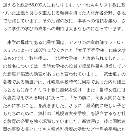
加えると総計55,000人にもなります。いずれもキリスト教に基
づいた正義と良心を重んじる精神を持った人材が各分野、各地
で活躍しています。その活躍の故に、本学への信頼を集め、さ
らに学生の学びの成果への期待は大きなものになっています。
本学の母体である北星学園は、アメリカの宣教師サラ・C・
スミスによって1887年に設立された「女子寄宿学校」に由来す
るものです。数年後に、「北星女学校」と改められました。こ
の校名については、当時女学校の役員で授業科目も担当してい
た新渡戸稲造の助言があったと言われています。「武士道」の
著者である新渡戸は、札幌農学校時代に同期であった内村鑑三
らとともに深くキリスト教に感銘を受け、また、当時女性には
良妻賢母を求める時代にあって、「その前に、良き人間になる
ために学ぶこと」を説きました。さらに、経済的に厳しい子ど
もたちのために、無料の「札幌遠友夜学校」を設立するなど社
会教育の必要を強く認識していました。新渡戸は、後に国際連
盟の事務次長としても人種差別撤廃の活動など世界的平和のた