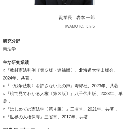
副学長 岩本 一郎
IWAMOTO, Ichiro
研究分野
憲法学
主な研究業績
○『教材憲法判例〔第５版・追補版〕』北海道大学出版会、
2024年、共著．
○『〈戦争法制〉を許さない北の声』寿郎社、2023年、共著．
○『絵で見てわかる人権〔第３版〕』八千代出版、2023年、単
著．
○『はじめての憲法学〔第４版〕』三省堂、2021年、共著．
○『世界の人権保障』三省堂、2017年、共著