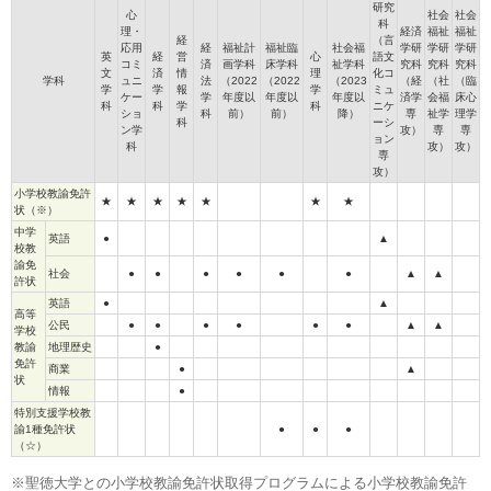
研究
心
社会
社会
科
理・
経済
福祉
福祉
経
（言
応用
経
福祉計
福祉臨
社会福
学研
学研
学研
英
経
営
心
語文
コミ
済
画学科
床学科
祉学科
究科
究科
究科
文
済
情
理
化コ
学科
ュニ
法
（2022
（2022
（2023
（経
（社
（臨
学
学
報
学
ミュ
ケー
学
年度以
年度以
年度以
済学
会福
床心
科
科
学
科
ニケ
ショ
科
前）
前）
降）
専
祉学
理学
科
ーシ
ン学
攻）
専
専
ョン
科
攻）
攻）
専
攻）
小学校教諭免許
★
★
★
★
★
★
★
状（※）
中学
英語
●
▲
校教
諭免
社会
●
●
●
●
●
●
▲
▲
許状
英語
●
▲
高等
公民
●
●
●
●
●
●
▲
▲
学校
教諭
地理歴史
●
免許
商業
●
▲
状
情報
●
特別支援学校教
諭1種免許状
●
●
●
（☆）
※聖徳大学との小学校教諭免許状取得プログラムによる小学校教諭免許