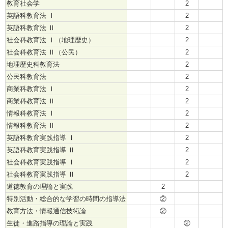
教育社会学
2
英語科教育法 Ⅰ
2
英語科教育法 Ⅱ
2
社会科教育法 Ⅰ（地理歴史）
2
社会科教育法 Ⅱ（公民）
2
地理歴史科教育法
2
公民科教育法
2
商業科教育法 Ⅰ
2
商業科教育法 Ⅱ
2
情報科教育法 Ⅰ
2
情報科教育法 Ⅱ
2
英語科教育実践指導 Ⅰ
2
英語科教育実践指導 Ⅱ
2
社会科教育実践指導 Ⅰ
2
社会科教育実践指導 Ⅱ
2
道徳教育の理論と実践
2
特別活動・総合的な学習の時間の指導法
②
教育方法・情報通信技術論
②
生徒・進路指導の理論と実践
②