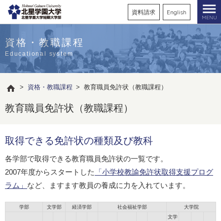
資料請求
English
MENU
資格・教職課程
Educational system
>
資格・教職課程
>
教育職員免許状（教職課程）
教育職員免許状（教職課程）
取得できる免許状の種類及び教科
各学部で取得できる教育職員免許状の一覧です。
2007年度からスタートした
「小学校教諭免許状取得支援プログ
ラム」
など、ますます教員の養成に力を入れています。
学部
文学部
経済学部
社会福祉学部
大学院
文学