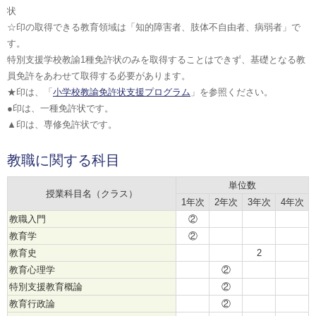
状
☆印の取得できる教育領域は「知的障害者、肢体不自由者、病弱者」で
す。
特別支援学校教諭1種免許状のみを取得することはできず、基礎となる教
員免許をあわせて取得する必要があります。
★印は、「
小学校教諭免許状支援プログラム
」を参照ください。
●印は、一種免許状です。
▲印は、専修免許状です。
教職に関する科目
単位数
授業科目名（クラス）
1年次
2年次
3年次
4年次
教職入門
②
教育学
②
教育史
2
教育心理学
②
特別支援教育概論
②
教育行政論
②