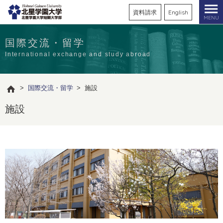
資料請求
English
MENU
国際交流・留学
International exchange and study abroad
>
国際交流・留学
>
施設
施設