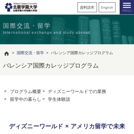
資料請求
English
MENU
国際交流・留学
International exchange and study abroad
>
国際交流・留学
>
バレンシア国際カレッジプログラム
バレンシア国際カレッジプログラム
プログラム概要
ディズニーワールドでの業務
留学中の暮らし
学生体験談
ディズニーワールド × アメリカ留学で未来