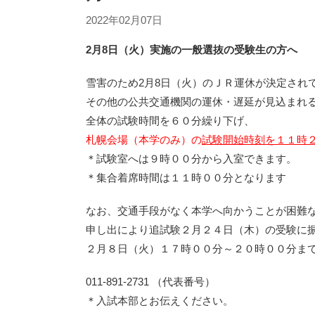
2022年02月07日
2月8日（火）実施の一般選抜の受験生の方へ
雪害のため2月8日（火）のＪＲ運休が決定され
その他の公共交通機関の運休・遅延が見込まれ
全体の試験時間を６０分繰り下げ、
札幌会場（本学のみ）の
試験開始時刻を１１時
＊試験室へは９時００分から入室できます。
＊集合着席時間は１１時００分となります
なお、交通手段がなく本学へ向かうことが困難
申し出により追試験２月２４日（木）の受験に
２月８日（火）１７時００分～２０時００分ま
011-891-2731 （代表番号）
＊入試本部とお伝えください。