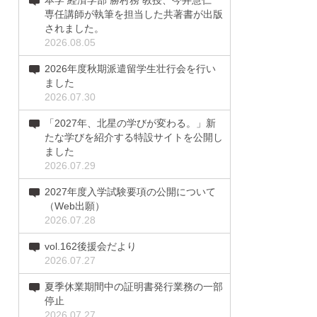
本学 経済学部 勝村務 教授、今井慧仁
専任講師が執筆を担当した共著書が出版
されました。
2026.08.05
2026年度秋期派遣留学生壮行会を行い
ました
2026.07.30
「2027年、北星の学びが変わる。」新
たな学びを紹介する特設サイトを公開し
ました
2026.07.29
2027年度入学試験要項の公開について
（Web出願）
2026.07.28
vol.162後援会だより
2026.07.27
夏季休業期間中の証明書発行業務の一部
停止
2026.07.27