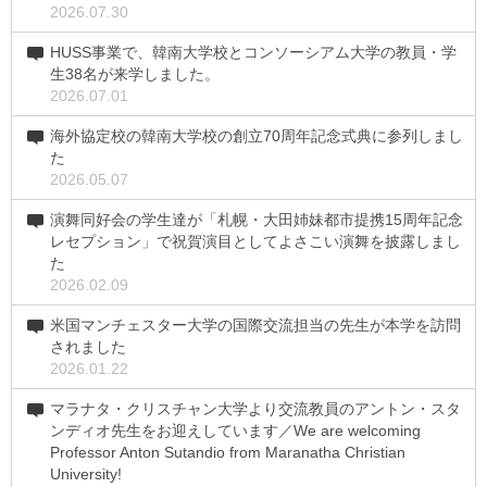
2026.07.30
HUSS事業で、韓南大学校とコンソーシアム大学の教員・学
生38名が来学しました。
2026.07.01
海外協定校の韓南大学校の創立70周年記念式典に参列しまし
た
2026.05.07
演舞同好会の学生達が「札幌・大田姉妹都市提携15周年記念
レセプション」で祝賀演目としてよさこい演舞を披露しまし
た
2026.02.09
米国マンチェスター大学の国際交流担当の先生が本学を訪問
されました
2026.01.22
マラナタ・クリスチャン大学より交流教員のアントン・スタ
ンディオ先生をお迎えしています／We are welcoming
Professor Anton Sutandio from Maranatha Christian
University!