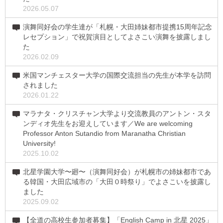
2026.05.07
演舞同好会の学生達が「札幌・大田姉妹都市提携15周年記念
レセプション」で祝賀演目としてよさこい演舞を披露しまし
た
2026.02.09
米国マンチェスター大学の国際交流担当の先生が本学を訪問
されました
2026.01.22
マラナタ・クリスチャン大学より交流教員のアントン・スタ
ンディオ先生をお迎えしています／We are welcoming
Professor Anton Sutandio from Maranatha Christian
University!
2025.10.02
北星学園大学〜廻〜（演舞同好会）が札幌市の姉妹都市であ
る韓国・大田広域市の「大田０時祭り」でよさこいを披露し
ました
2025.09.02
【全道の高校生参加者募集】「English Camp in 北星 2025」