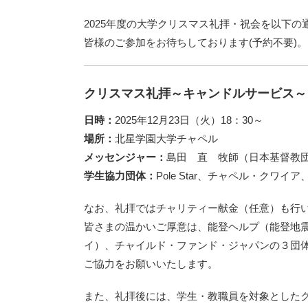
2025年度の大学クリスマス礼拝・祝会を以下の
皆様のご参加をお待ちしております(予約不要)。
クリスマス礼拝～キャンドルサービス～
日時：
2025年12月23日（火）18：30～
場所：
北星学園大学チャペル
メッセンジャー：
島田 直 牧師（日本基督教
学生協力団体：
Pole Star、チャペル・ク
なお、礼拝ではチャリティー献金（任意）も行
皆さまの温かいご厚意は、能登ヘルプ（能登地
イ）、チャイルド・ファンド・ジャパンの３団
ご協力をお願いいたします。
また、礼拝後には、学生・教職員を対象とした