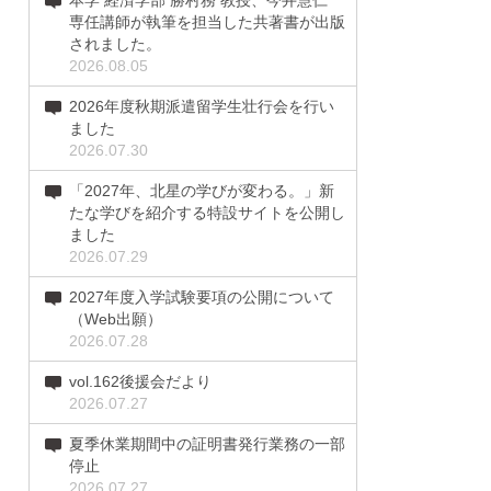
本学 経済学部 勝村務 教授、今井慧仁
専任講師が執筆を担当した共著書が出版
されました。
2026.08.05
2026年度秋期派遣留学生壮行会を行い
ました
2026.07.30
「2027年、北星の学びが変わる。」新
たな学びを紹介する特設サイトを公開し
ました
2026.07.29
2027年度入学試験要項の公開について
（Web出願）
2026.07.28
vol.162後援会だより
2026.07.27
夏季休業期間中の証明書発行業務の一部
停止
2026.07.27