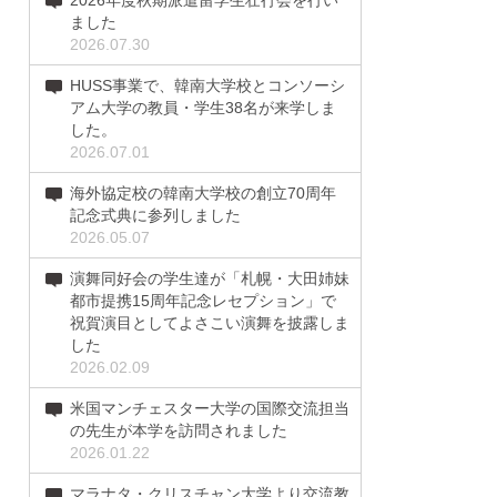
2026年度秋期派遣留学生壮行会を行い
ました
2026.07.30
HUSS事業で、韓南大学校とコンソーシ
アム大学の教員・学生38名が来学しま
した。
2026.07.01
海外協定校の韓南大学校の創立70周年
記念式典に参列しました
2026.05.07
演舞同好会の学生達が「札幌・大田姉妹
都市提携15周年記念レセプション」で
祝賀演目としてよさこい演舞を披露しま
した
2026.02.09
米国マンチェスター大学の国際交流担当
の先生が本学を訪問されました
2026.01.22
マラナタ・クリスチャン大学より交流教