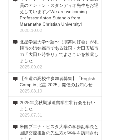
員のアントン・スタンディオ先生をお迎
えしています／We are welcoming
Professor Anton Sutandio from
Maranatha Christian University!
2025.10.02
北星学園大学〜廻〜（演舞同好会）が札
幌市の姉妹都市である韓国・大田広域市
の「大田０時祭り」でよさこいを披露し
ました
2025.09.02
【全道の高校生参加者募集】「English
Camp in 北星 2025」開催のお知らせ
2025.08.19
2025年度秋期派遣留学生壮行会を行い
ました
2025.07.31
米国ブエナ・ビスタ大学の学務副学長と
国際交流担当の先生方が本学を訪問され
ました