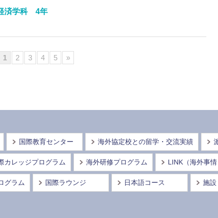
経済学科 4年
1
2
3
4
5
»
国際教育センター
海外協定校との留学・交流実績
際カレッジプログラム
海外研修プログラム
LINK（海外事
ログラム
国際ラウンジ
日本語コース
施設