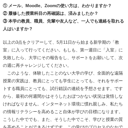
① メール、Moodle、Zoomの使い方は、わかりますか？
② 履修した授業科目の再確認は、済みましたか？
③ 本学の教員、職員、先輩や友人など、一人でも連絡を取れる
人はいますか？
以上の3点をクリアーして、5月11日から始まる新学期の「教
室」に入って行ってください。もしも、第一週目に「入室」に
失敗したら、大学にその報告をし、サポートをお願いして、次
の週に再チャレンジしてください。
このような、体験したことのない大学の学び、全面的な遠隔
授業の実践は、教員にとっても学生にとっても、それをサポー
トする職員にとっても、試行錯誤の連続を予想させます。です
から、最初の何週間かはそうしたおぼつかない状況は覚悟しな
ければなりません。インターネット環境に慣れ親しみ、私たち
の情報リテラシーを高めること自体が学びの目標になります。
こうした中ででも、また、そうした中でこそ、学びと授業の質
を高めることができるはずです。この学びのプロセスのなかで