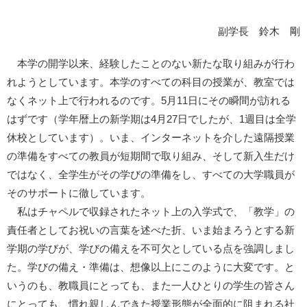
副学長 鈴木 剛
本学の開学以来、経験したことのない新たな取り組みが行わ
れようとしています。本学のすべての科目の授業が、教室では
なくネット上で行われるのです。5月11日にその瞬間が訪れる
はずです（学年暦上の新学期は4月27日でしたが、1週目は全学
休校としています）。いま、インターネットを介した遠隔授業
の準備をすべての教員が短期間で取り組み、そして新入生だけ
ではなく、全学生がその学びの準備をし、すべての大学職員が
そのサポートに徹しています。
私はチャペルで収録されたネット上の入学式で、「教学」の
責任者としてお祝いの言葉を述べた折、いま始まろうとする新
学期の学びが、学びの備えを不可欠としている点を強調しまし
た。学びの備え・準備は、想像以上にこのように大変です。と
いうのも、教職員にとっても、また一人ひとりの学生の皆さん
にとっても、慣れ親しんできた授業形態が全面的に阻まれる社