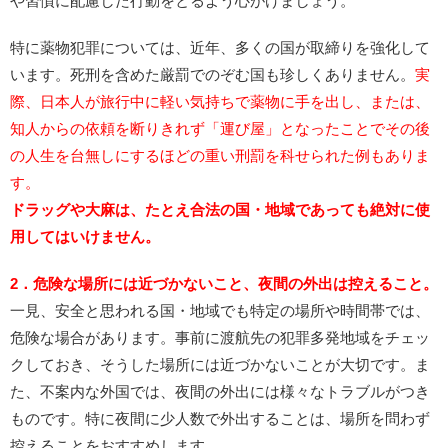
や習慣に配慮した行動をとるよう心がけましょう。
特に薬物犯罪については、近年、多くの国が取締りを強化して
います。死刑を含めた厳罰でのぞむ国も珍しくありません。
実
際、日本人が旅行中に軽い気持ちで薬物に手を出し、または、
知人からの依頼を断りきれず「運び屋」となったことでその後
の人生を台無しにするほどの重い刑罰を科せられた例もありま
す。
ドラッグや大麻は、たとえ合法の国・地域であっても絶対に使
用してはいけません。
2．危険な場所には近づかないこと、夜間の外出は控えること。
一見、安全と思われる国・地域でも特定の場所や時間帯では、
危険な場合があります。事前に渡航先の犯罪多発地域をチェッ
クしておき、そうした場所には近づかないことが大切です。ま
た、不案内な外国では、夜間の外出には様々なトラブルがつき
ものです。特に夜間に少人数で外出することは、場所を問わず
控えることをおすすめします。