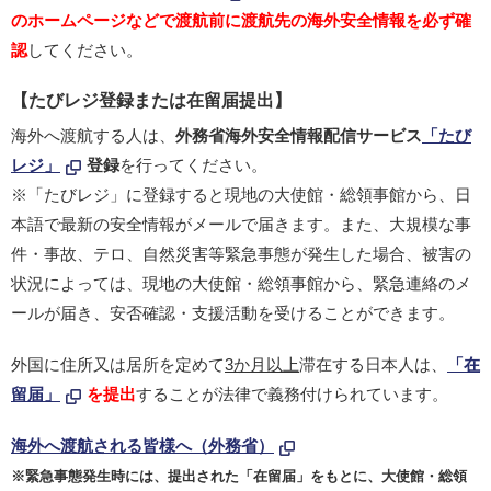
のホームページなどで渡航前に渡航先の海外安全情報を必ず確
認
してください。
【たびレジ登録または在留届提出】
海外へ渡航する人は、
外務省海外安全情報配信サービス
「たび
レジ」
登録
を行ってください。
※「たびレジ」に登録すると現地の大使館・総領事館から、日
本語で最新の安全情報がメールで届きます。また、大規模な事
件・事故、テロ、自然災害等緊急事態が発生した場合、被害の
状況によっては、現地の大使館・総領事館から、緊急連絡のメ
ールが届き、安否確認・支援活動を受けることができます。
外国に住所又は居所を定めて
3か月以上
滞在する日本人は、
「在
留届」
を提出
することが法律で義務付けられています。
海外へ渡航される皆様へ（外務省）
※緊急事態発生時には、提出された「在留届」をもとに、大使館・総領