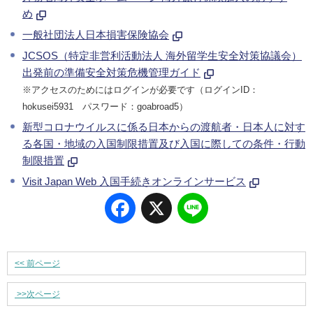
め
一般社団法人日本損害保険協会
JCSOS（特定非営利活動法人 海外留学生安全対策協議会）
出発前の準備安全対策危機管理ガイド
※アクセスのためにはログインが必要です（ログインID：
hokusei5931 パスワード：goabroad5）
新型コロナウイルスに係る日本からの渡航者・日本人に対す
る各国・地域の入国制限措置及び入国に際しての条件・行動
制限措置
Visit Japan Web 入国手続きオンラインサービス
Facebook
X
Line
<<
前ページ
>>
次ページ