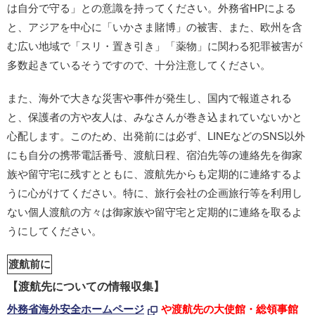
は自分で守る」との意識を持ってください。外務省HPによる
と、アジアを中心に「いかさま賭博」の被害、また、欧州を含
む広い地域で「スリ・置き引き」「薬物」に関わる犯罪被害が
多数起きているそうですので、十分注意してください。
また、海外で大きな災害や事件が発生し、国内で報道される
と、保護者の方や友人は、みなさんが巻き込まれていないかと
心配します。このため、出発前には必ず、LINEなどのSNS以外
にも自分の携帯電話番号、渡航日程、宿泊先等の連絡先を御家
族や留守宅に残すとともに、渡航先からも定期的に連絡するよ
うに心がけてください。特に、旅行会社の企画旅行等を利用し
ない個人渡航の方々は御家族や留守宅と定期的に連絡を取るよ
うにしてください。
渡航前に
【渡航先についての情報収集】
外務省海外安全ホームページ
や渡航先の大使館・総領事館