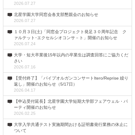
2026.07.27
北星学園大学同窓会各支部懇親会のお知らせ
2026.07.27
１０月３日(土)「同窓会プロジェクト発足３０周年記念 ク
ァルテット･エクセルシオコンサ－ト」開催のお知らせ
2026.07.24
大学・短大卒業後15年以内の卒業生は調査回答にご協力くだ
さい
2026.07.16
【受付終了】「パイプオルガンコンサートItero/Reprise 繰り
返し」開催のお知らせ（5/17日）
2026.04.17
【申込受付延長】北星学園大学短期大学部フェアウェル・パ
ーティ開催のお知らせ
2026.02.25
大学入学共通テスト実施期間おける証明書発行業務の休止に
ついて