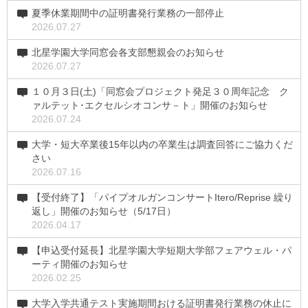
夏季休業期間中の証明書発行業務の一部停止
2026.07.27
北星学園大学同窓会各支部懇親会のお知らせ
2026.07.27
１０月３日(土)「同窓会プロジェクト発足３０周年記念 ク
ァルテット･エクセルシオコンサ－ト」開催のお知らせ
2026.07.24
大学・短大卒業後15年以内の卒業生は調査回答にご協力くだ
さい
2026.07.16
【受付終了】「パイプオルガンコンサートItero/Reprise 繰り
返し」開催のお知らせ（5/17日）
2026.04.17
【申込受付延長】北星学園大学短期大学部フェアウェル・パ
ーティ開催のお知らせ
2026.02.25
大学入学共通テスト実施期間おける証明書発行業務の休止に