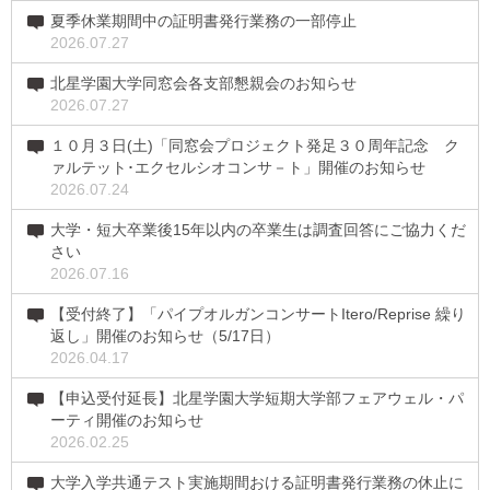
夏季休業期間中の証明書発行業務の一部停止
2026.07.27
北星学園大学同窓会各支部懇親会のお知らせ
2026.07.27
１０月３日(土)「同窓会プロジェクト発足３０周年記念 ク
ァルテット･エクセルシオコンサ－ト」開催のお知らせ
2026.07.24
大学・短大卒業後15年以内の卒業生は調査回答にご協力くだ
さい
2026.07.16
【受付終了】「パイプオルガンコンサートItero/Reprise 繰り
返し」開催のお知らせ（5/17日）
2026.04.17
【申込受付延長】北星学園大学短期大学部フェアウェル・パ
ーティ開催のお知らせ
2026.02.25
大学入学共通テスト実施期間おける証明書発行業務の休止に