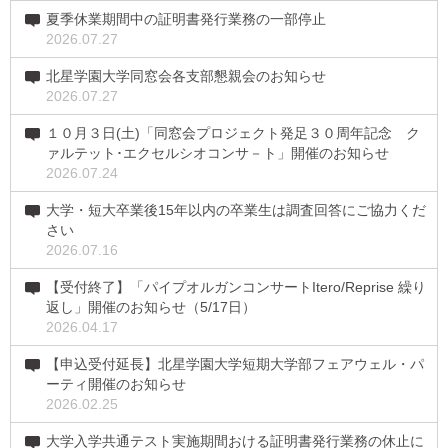
夏季休業期間中の証明書発行業務の一部停止
2026.07.27
北星学園大学同窓会各支部懇親会のお知らせ
2026.07.27
１０月３日(土)「同窓会プロジェクト発足３０周年記念 ク
ァルテット･エクセルシオコンサ－ト」開催のお知らせ
2026.07.24
大学・短大卒業後15年以内の卒業生は調査回答にご協力くだ
さい
2026.07.16
【受付終了】「パイプオルガンコンサートItero/Reprise 繰り
返し」開催のお知らせ（5/17日）
2026.04.17
【申込受付延長】北星学園大学短期大学部フェアウェル・パ
ーティ開催のお知らせ
2026.02.25
大学入学共通テスト実施期間おける証明書発行業務の休止に