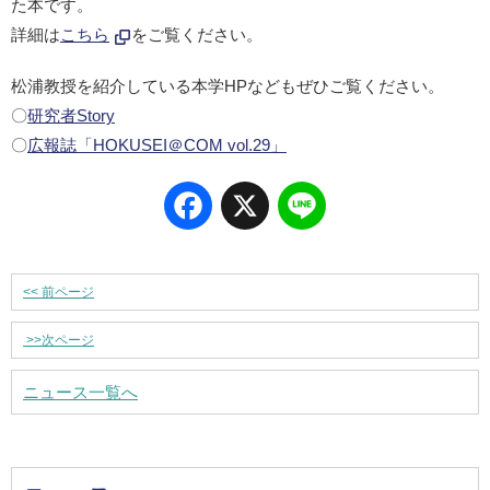
た本です。
詳細は
こちら
をご覧ください。
松浦教授を紹介している本学HPなどもぜひご覧ください。
〇
研究者Story
〇
広報誌「HOKUSEI＠COM vol.29」
Facebook
X
Line
<<
前ページ
>>
次ページ
ニュース一覧へ