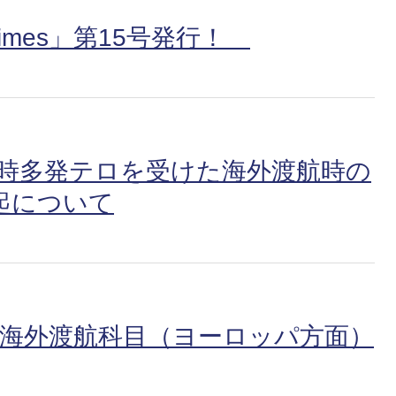
 Times」第15号発行！
同時多発テロを受けた海外渡航時の
起について
期の海外渡航科目（ヨーロッパ方面）