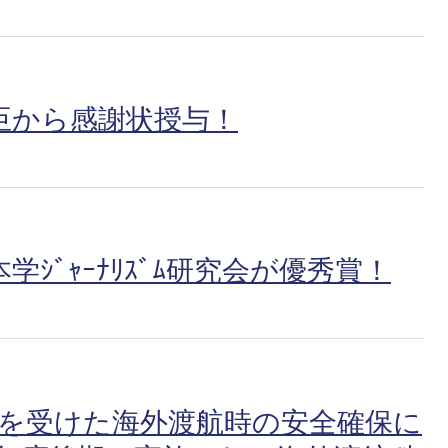
臣から感謝状授与！
ｼﾞｬｰﾅﾘｽﾞﾑ研究会が優秀賞！
ロを受けた海外渡航時の安全確保に