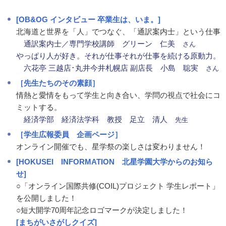
[OB&OG インタビュー 卒業生は、いま。]
北海道と世界を「人」でつなぐ、「通訳案内士」という仕事
通訳案内士／専門学校講師 グリーン 仁美
さん
やっぱり人が好き。それが仕事それが仕事を続ける原動力。
六花亭 三越店･丸井今井札幌店 副店長 小島 聡実
さん
［先生たちのその素顔］
情熱と愛情をもって学生と向き合い、学問の視点で社会にコ
ミットする。
経済学部 経済法学科 教授 足立 清人
先生
［学生広報委員 企画ページ］
オンライン開催でも、星学祭の楽しさは変わりません！
[HOKUSEI INFORMATION 北星学園大学からのお知ら
せ]
○「オンライン国際共修(COIL)プロジェクト 学生レポート」
を公開しました！
○短大開学70周年記念ロゴマークが決定しました！
[まちがいさがしクイズ]