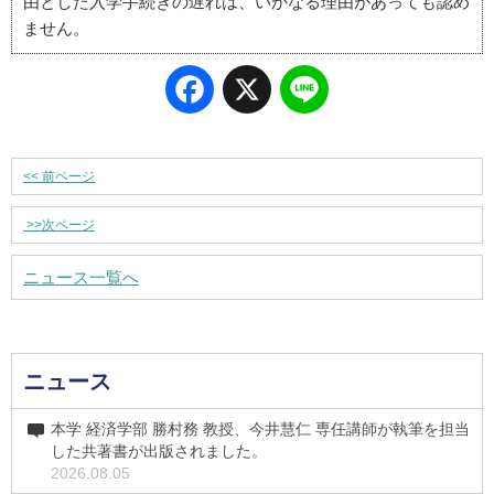
由とした入学手続きの遅れは、いかなる理由があっても認め
ません。
Facebook
X
Line
<<
前ページ
>>
次ページ
ニュース一覧へ
ニュース
本学 経済学部 勝村務 教授、今井慧仁 専任講師が執筆を担当
した共著書が出版されました。
2026.08.05