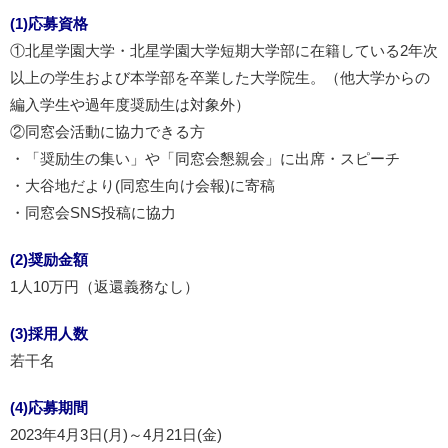
(1)応募資格
①北星学園大学・北星学園大学短期大学部に在籍している2年次
以上の学生および本学部を卒業した大学院生。（他大学からの
編入学生や過年度奨励生は対象外）
②同窓会活動に協力できる方
・「奨励生の集い」や「同窓会懇親会」に出席・スピーチ
・大谷地だより(同窓生向け会報)に寄稿
・同窓会SNS投稿に協力
(2)奨励金額
1人10万円（返還義務なし）
(3)採用人数
若干名
(4)応募期間
2023年4月3日(月)～4月21日(金)