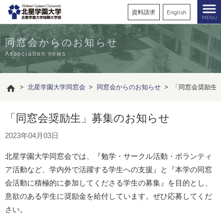
資料請求
English
MENU
同窓会からのお知らせ
Association news
>
北星学園大学同窓会
>
同窓会からのお知らせ
>
「同窓会奨励生
「同窓会奨励生」募集のお知らせ
2023年04月03日
北星学園大学同窓会では、『勉学・サークル活動・ボランティ
ア活動など、学内外で活躍する学生への支援』と『本学の同窓
会活動に積極的に参加してくださる学生の募集』を目的とし、
意欲のある学生に奨励金を給付しています。ぜひ応募してくだ
さい。