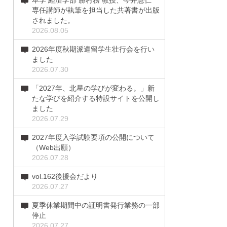
本学 経済学部 勝村務 教授、今井慧仁
専任講師が執筆を担当した共著書が出版
されました。
2026.08.05
2026年度秋期派遣留学生壮行会を行い
ました
2026.07.30
「2027年、北星の学びが変わる。」新
たな学びを紹介する特設サイトを公開し
ました
2026.07.29
2027年度入学試験要項の公開について
（Web出願）
2026.07.28
vol.162後援会だより
2026.07.27
夏季休業期間中の証明書発行業務の一部
停止
2026.07.27