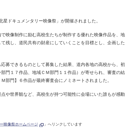
回 北星ドキュメンタリー映像祭」が開催されました。
内で映像制作に励む高校生たちが制作する優れた映像作品を、地
して残し、道民共有の財産にしていくことを目標とし、企画した
も応募できるものとして募集した結果、道内各地の高校から、初
ー部門１７作品、地域ＣＭ部門１１作品）が寄せられ、審査の結
ＣＭ部門】６作品が最終審査会にノミネートされました。
眼点や世界観など、高校生が持つ可能性に会場にいた誰もが感動
ー映像祭ホームページ
」へリンクしています