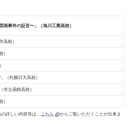
図画事件の証言〜」（旭川工業高校）
市高校）
校）
）
glish?」（札幌日大高校）
（市立函館高校）
校）
品の詳しい内容等は、
こちら
からご覧いただくことが出来ま