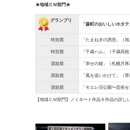
★地域ＣＭ部門★
グランプリ
「森町のおいしいホタテ
特別賞
「たまねぎの誘惑」（旭
特別賞
「千歳ハム」（千歳高校
奨励賞
「幸せの鐘」（札幌月寒
奨励賞
「風を追いかけて」（帯
奨励賞
「モエレ沼公園〜芸術を
【地域ＣＭ部門】ノミネート作品６作品の詳し