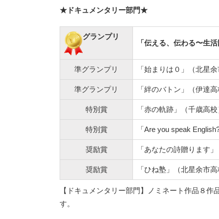
★ドキュメンタリー部門★
グランプリ
「伝える、伝わる〜生活
準グランプリ
「始まりは０」（北星余
準グランプリ
「絆のバトン」（伊達高
特別賞
「赤の軌跡」（千歳高校
特別賞
「Are you speak En
奨励賞
「あなたの詩贈ります」
奨励賞
「ひね塾」（北星余市高
【ドキュメンタリー部門】ノミネート作品８作
す。