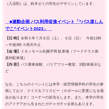
（入浴剤）は、鈴木ゼミの学生がデザインしています。
■連動企画 バス利用促進イベント「”バス楽しん
でこ”イベント2023」
【日 時】
令和５年７月８日（土）、９日（日） 午前11時
～午後3時 ※雨天中止
【会 場】
イオンモール札幌平岡 駐車場（フードテラス側
屋外駐車場）
【内 容】
バス乗車体験、バリアフリー教室、消防車展示な
ど
なお、こちらのイベントには本学・経営情報学科の学生が参
画しており、クイズ＆フリスビー（※ボールに変更になる場
合があります）コーナーの担当をします。また、本学の学生
のアイデアから生まれたガチャガチャ企画もあります。