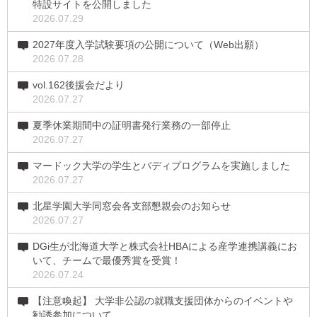
特設サイトを公開しました
2026.07.29
2027年度入学試験要項の公開について（Web出願）
2026.07.28
vol.162後援会だより
2026.07.27
夏季休業期間中の証明書発行業務の一部停止
2026.07.27
マードック大学の学生とバディプログラムを実施しました
2026.07.27
北星学園大学同窓会各支部懇親会のお知らせ
2026.07.27
DGi生が北海道大学と株式会社HBAによる産学連携講義にお
いて、チームで最優秀賞を受賞！
2026.07.24
【注意喚起】 大学非公認の就職支援団体からのイベントや
勧誘参加について