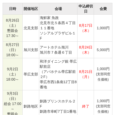
申込締切
日時
開催地区
会場
会費
日
海鮮家 魚政
8月26日
北見市北５条西４丁目
（土）
8月17日
北見支部
１１番地
1,000円
懇親会
（木）
ソシアルプラザビル１
17:30～
F
8月27日
アートホテル旭川
8月24日
（日）
旭川支部
5,000円
旭川市７条通６丁目
（木）
18:00～
和洋ダイニング銀 帯広
駅前店
1,000円
9月2日
（アパホテル帯広駅前
8月21日
（土）
帯広支部
(支部同窓
２F）
（月）
18:00～
生価格)
帯広市西1条南12丁目8
番地
9月3日
（日）
1,000円
釧路プリンスホテル２
総会 17:00
釧路地区
F
終了
(支部同窓
～
釧路市幸町7丁目1番地
生価格)
懇親会