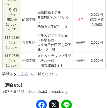
17:30～
9月9日
函館国際ホテル
3,000円
（土）
西館8階スカイバンケ
懇親会
函館支部
終了
(支部同窓
ット
18:30～
生価格)
函館市大手町5－10
20:30
アルカディア市ヶ谷
11月11日
（私学会館）
（土）
東京地区
受付中
2,000円
東京都千代田区九段下
15:00～
北4－2－25
11月25日
ＡＮＡクラウンプラザ
（土）
千歳支部
ホテル千歳
受付中
3,000円
18:00～
千歳市北栄2-2-1
詳細は
こちら
もご覧ください。
【問合せ先】
同窓会事務局：
dousoukai@hokusei.ac.jp
Facebook
X
Line