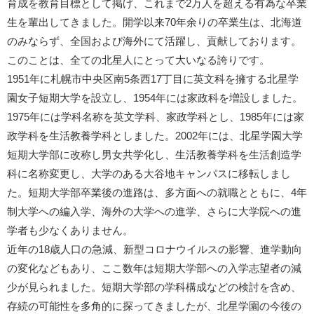
育成を教育目標として掲げ、これまで2万人を超える有為な卒業
生を輩出してきました。開学以来70年余りの卒業生は、北海道
のみならず、全国および海外にて活躍し、貢献しております。
このことは、全ての北星人にとって大いなる誇りです。
1951年に札幌市中央区南5条西17丁目に英文科を擁する北星学
園女子短期大学を設立し、1954年には家政科を増設しました。
1975年には学科名称を英文学科、家政学科とし、1985年には家
政学科を生活教養学科としました。2002年には、北星学園大学
短期大学部に改称し男女共学化し、生活教養学科を生活創造学
科に名称変更し、大学のある大谷地キャンパスに移転しまし
た。短期大学部卒業後の進路は、多方面への就職とともに、4年
制大学への編入学、海外の大学への進学、さらに大学院への進
学者も少なくありません。
近年の18歳人口の急減、新型コロナウイルスの影響、進学動向
の変化などもあり、ここ数年は短期大学部への入学志望者の減
少が見られました。短期大学部の学科構成などの検討を含め、
存続の可能性を多角的に探ってきましたが、北星学園の今後の