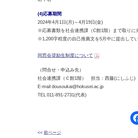
(4)応募期間
2024年4月1日(月)～4月19日(金)
※応募書類を社会連携課（C館1階）まで取りに
※1,200字程度の自己推薦文を5月中に提出して
同窓会奨励生制度について
（問合せ・申込み先）
社会連携課（Ｃ館1階） 担当：西藤(にしふじ)
E-mail dousoukai@hokusei.ac.jp
TEL 011-891-2731(代表)
<<
前ページ