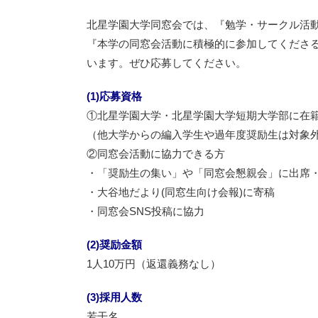
北星学園大学同窓会では、『勉学・サークル活
『本学の同窓会活動に積極的に参加してくださ
います。ぜひ応募してください。
(1)応募資格
①北星学園大学・北星学園大学短期大学部に在
（他大学からの編入学生や過年度奨励生は対象
②同窓会活動に協力できる方
・「奨励生の集い」や「同窓会懇親会」に出席
・大谷地だより(同窓生向け会報)に寄稿
・同窓会SNS投稿に協力
(2)奨励金額
1人10万円（返還義務なし）
(3)採用人数
若干名