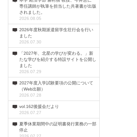
本学 経済学部 勝村務 教授、今井慧仁
専任講師が執筆を担当した共著書が出版
されました。
2026.08.05
2026年度秋期派遣留学生壮行会を行い
ました
2026.07.30
「2027年、北星の学びが変わる。」新
たな学びを紹介する特設サイトを公開し
ました
2026.07.29
2027年度入学試験要項の公開について
（Web出願）
2026.07.28
vol.162後援会だより
2026.07.27
夏季休業期間中の証明書発行業務の一部
停止
2026.07.27