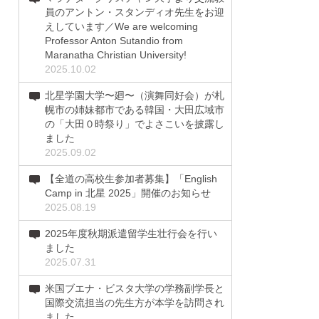
員のアントン・スタンディオ先生をお迎
えしています／We are welcoming
Professor Anton Sutandio from
Maranatha Christian University!
2025.10.02
北星学園大学〜廻〜（演舞同好会）が札
幌市の姉妹都市である韓国・大田広域市
の「大田０時祭り」でよさこいを披露し
ました
2025.09.02
【全道の高校生参加者募集】「English
Camp in 北星 2025」開催のお知らせ
2025.08.19
2025年度秋期派遣留学生壮行会を行い
ました
2025.07.31
米国ブエナ・ビスタ大学の学務副学長と
国際交流担当の先生方が本学を訪問され
ました