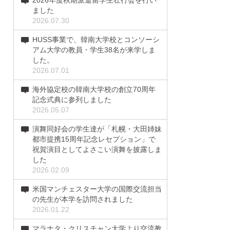
2026年度秋期派遣留学生壮行会を行い
ました
2026.07.30
HUSS事業で、韓南大学校とコンソーシ
アム大学の教員・学生38名が来学しま
した。
2026.07.01
海外協定校の韓南大学校の創立70周年
記念式典に参列しました
2026.05.07
演舞同好会の学生達が「札幌・大田姉妹
都市提携15周年記念レセプション」で
祝賀演目としてよさこい演舞を披露しま
した
2026.02.09
米国マンチェスター大学の国際交流担当
の先生が本学を訪問されました
2026.01.22
マラナタ・クリスチャン大学より交流教