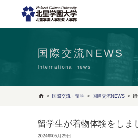
国際交流NEWS
International news
>
国際交流・留学
>
国際交流NEWS
>
留
留学生が着物体験をしま
2024年05月29日