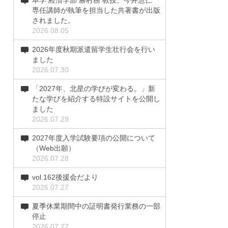
本学 経済学部 勝村務 教授、今井慧仁
専任講師が執筆を担当した共著書が出版
されました。
2026.08.05
2026年度秋期派遣留学生壮行会を行い
ました
2026.07.30
「2027年、北星の学びが変わる。」新
たな学びを紹介する特設サイトを公開し
ました
2026.07.29
2027年度入学試験要項の公開について
（Web出願）
2026.07.28
vol.162後援会だより
2026.07.27
夏季休業期間中の証明書発行業務の一部
停止
2026.07.27