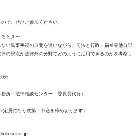
すので、ぜひご参加ください。
えるとき〜
らない民事手続の展開を追いながら、司法と行政・福祉等他分野
法律の視点が法律外の分野でどのように活用できるのかを考察し
10分
事務所・法律相談センター 委員長代行）
0まで（定員になり次第、申込を締め切ります）
kusei.ac.jp