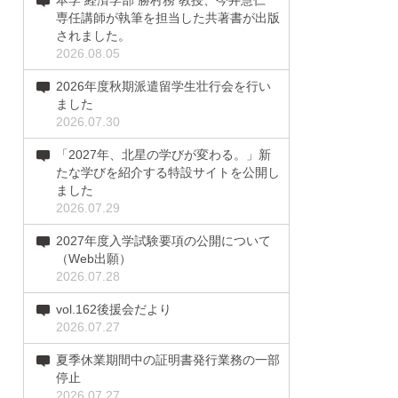
本学 経済学部 勝村務 教授、今井慧仁
専任講師が執筆を担当した共著書が出版
されました。
2026.08.05
2026年度秋期派遣留学生壮行会を行い
ました
2026.07.30
「2027年、北星の学びが変わる。」新
たな学びを紹介する特設サイトを公開し
ました
2026.07.29
2027年度入学試験要項の公開について
（Web出願）
2026.07.28
vol.162後援会だより
2026.07.27
夏季休業期間中の証明書発行業務の一部
停止
2026.07.27