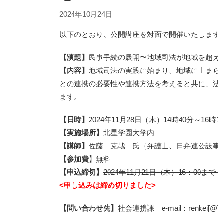
2024年10月24日
以下のとおり、公開講座を対面で開催いたしま
【演題】
民事手続の展開〜地域司法が地域を超
【内容】
地域司法の実践に始まり、地域に止ま
との連携の必要性や連携方法を考えると共に、
ます。
【日時】
2024年11月28日（木）14時40分～16時
【実施場所】
北星学園大学内
【講師】
佐藤 克哉 氏（弁護士、日弁連公設
【参加費】
無料
【申込締切】
2024年11月21日（木）16：0
<申し込みは締め切りました>
【問い合わせ先】
社会連携課 e-mail：renkei[@]ho