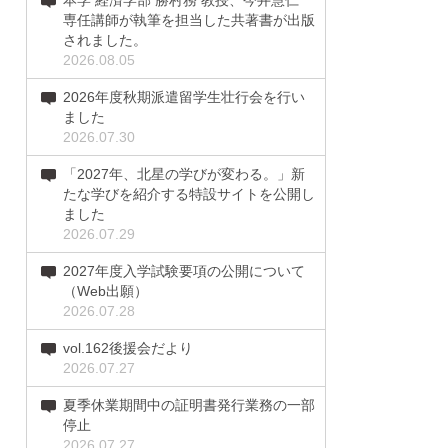
本学 経済学部 勝村務 教授、今井慧仁
専任講師が執筆を担当した共著書が出版
されました。
2026.08.05
2026年度秋期派遣留学生壮行会を行い
ました
2026.07.30
「2027年、北星の学びが変わる。」新
たな学びを紹介する特設サイトを公開し
ました
2026.07.29
2027年度入学試験要項の公開について
（Web出願）
2026.07.28
vol.162後援会だより
2026.07.27
夏季休業期間中の証明書発行業務の一部
停止
2026.07.27