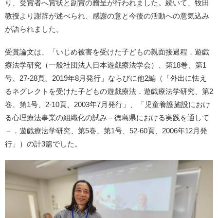
り、受賞者へ賞状と副賞の贈呈が行われました。続いて、牧田
教授より謝辞が述べられ、感謝の意と今後の活動への意気込み
が語られました。
受賞論文は、「いじめ被害を受けた子どもの親面接過程．遊戯
療法学研究（一般社団法人日本遊戯療法学会）、第18巻、第1
号、27-28頁、2019年8月発行」ならびに他2編（「外出に怯え
るネグレクトを受けた子どもの遊戯療法．遊戯療法学研究、第2
巻、第1号、2-10頁、2003年7月発行」、「児童養護施設におけ
る心理療法事業の組織化の試み－徳島県における実践を通して
－．遊戯療法学研究、第5巻、第1号、52-60頁、2006年12月発
行」）の計3篇でした。