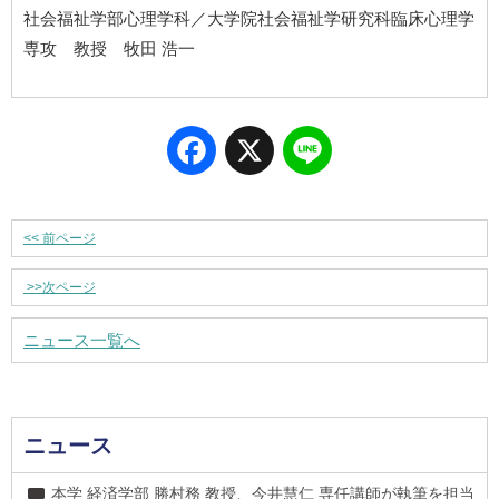
社会福祉学部心理学科／大学院社会福祉学研究科臨床心理学
専攻 教授 牧田 浩一
Facebook
X
Line
<<
前ページ
>>
次ページ
ニュース一覧へ
ニュース
本学 経済学部 勝村務 教授、今井慧仁 専任講師が執筆を担当