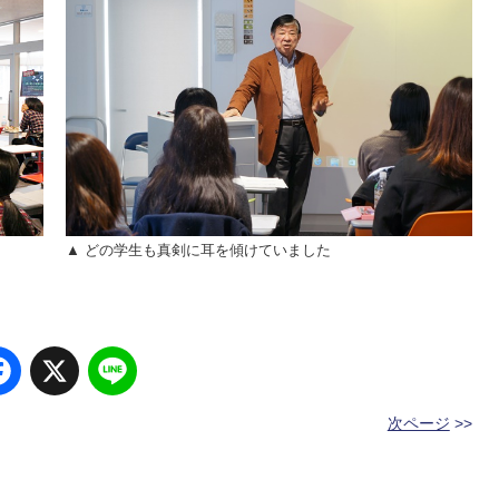
▲ どの学生も真剣に耳を傾けていました
Facebook
X
Line
次ページ
>>