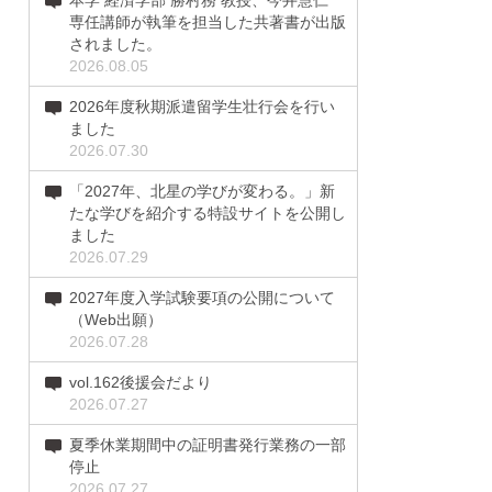
本学 経済学部 勝村務 教授、今井慧仁
専任講師が執筆を担当した共著書が出版
されました。
2026.08.05
2026年度秋期派遣留学生壮行会を行い
ました
2026.07.30
「2027年、北星の学びが変わる。」新
たな学びを紹介する特設サイトを公開し
ました
2026.07.29
2027年度入学試験要項の公開について
（Web出願）
2026.07.28
vol.162後援会だより
2026.07.27
夏季休業期間中の証明書発行業務の一部
停止
2026.07.27