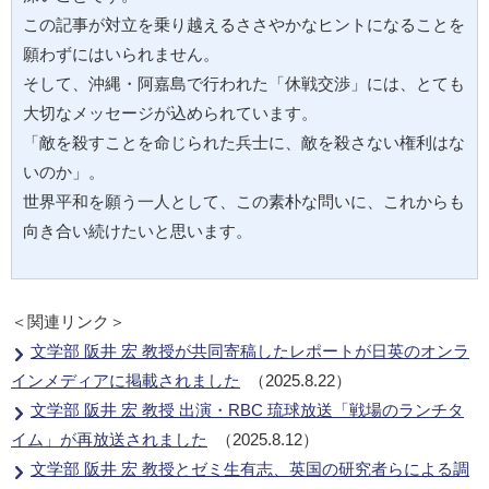
この記事が対立を乗り越えるささやかなヒントになることを
願わずにはいられません。
そして、沖縄・阿嘉島で行われた「休戦交渉」には、とても
大切なメッセージが込められています。
「敵を殺すことを命じられた兵士に、敵を殺さない権利はな
いのか」。
世界平和を願う一人として、この素朴な問いに、これからも
向き合い続けたいと思います。
＜関連リンク＞
文学部 阪井 宏 教授が共同寄稿したレポートが日英のオンラ
インメディアに掲載されました
（2025.8.22）
文学部 阪井 宏 教授 出演・RBC 琉球放送「戦場のランチタ
イム」が再放送されました
（2025.8.12）
文学部 阪井 宏 教授とゼミ生有志、英国の研究者らによる調