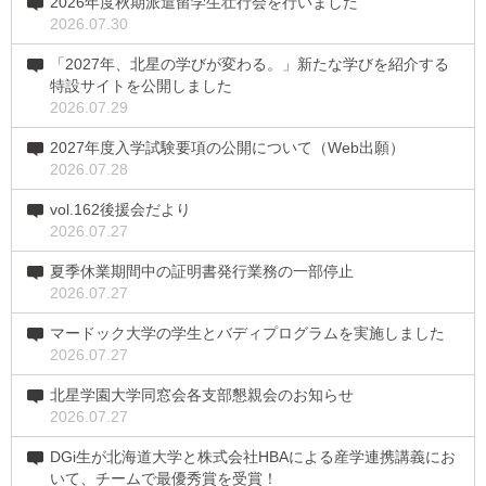
2026年度秋期派遣留学生壮行会を行いました
2026.07.30
「2027年、北星の学びが変わる。」新たな学びを紹介する
特設サイトを公開しました
2026.07.29
2027年度入学試験要項の公開について（Web出願）
2026.07.28
vol.162後援会だより
2026.07.27
夏季休業期間中の証明書発行業務の一部停止
2026.07.27
マードック大学の学生とバディプログラムを実施しました
2026.07.27
北星学園大学同窓会各支部懇親会のお知らせ
2026.07.27
DGi生が北海道大学と株式会社HBAによる産学連携講義にお
いて、チームで最優秀賞を受賞！