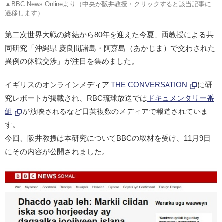
▲BBC News Onlineより（中央が阪井教授・クリックすると該当記事に
遷移します）
第二次世界大戦の終結から80年を迎えた今夏、両教授による共
同研究「沖縄県 慶良間諸島・阿嘉島（あかじま）で交わされた
異例の休戦交渉」が注目を集めました。
イギリスのオンラインメディア
THE CONVERSATION
に研
究レポートが掲載され、RBC琉球放送では
ドキュメンタリー番
組
が放映されるなど日英複数のメディアで報道されていま
す。
今回、阪井教授は本研究についてBBCの取材を受け、11月9日
にその内容が公開されました。