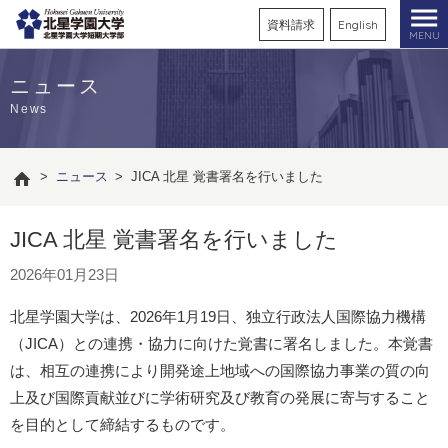
資料請求
English
MENU
ニュース
News
>
ニュース
>
JICA 北星 覚書署名を行いました
JICA 北星 覚書署名を行いました
2026年01月23日
北星学園大学は、2026年1月19日、独立行政法人国際協力機構
（JICA）との連携・協力に向けた覚書に署名しました。本覚書
は、相互の連携により開発途上地域への国際協力事業の質の向
上及び国際貢献並びに学術研究及び教育の発展に寄与すること
を目的として締結するものです。