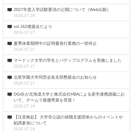
2027年度入学試験要項の公開について（Web出願）
2026.07.28
vol.162後援会だより
2026.07.27
夏季休業期間中の証明書発行業務の一部停止
2026.07.27
マードック大学の学生とバディプログラムを実施しました
2026.07.27
北星学園大学同窓会各支部懇親会のお知らせ
2026.07.27
DGi生が北海道大学と株式会社HBAによる産学連携講義にお
いて、チームで最優秀賞を受賞！
2026.07.24
【注意喚起】 大学非公認の就職支援団体からのイベントや
勧誘参加について
2026.07.24