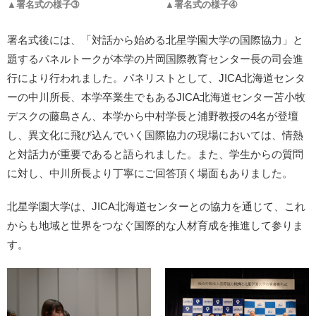
▲署名式の様子➂
▲署名式の様子➃
署名式後には、「対話から始める北星学園大学の国際協力」と
題するパネルトークが本学の片岡国際教育センター長の司会進
行により行われました。パネリストとして、JICA北海道センタ
ーの中川所長、本学卒業生でもあるJICA北海道センター苫小牧
デスクの藤島さん、本学から中村学長と浦野教授の4名が登壇
し、異文化に飛び込んでいく国際協力の現場においては、情熱
と対話力が重要であると語られました。また、学生からの質問
に対し、中川所長より丁寧にご回答頂く場面もありました。
北星学園大学は、JICA北海道センターとの協力を通じて、これ
からも地域と世界をつなぐ国際的な人材育成を推進して参りま
す。