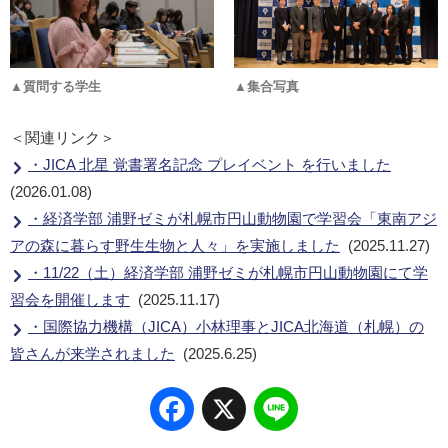
▲質問する学生
▲集合写真
＜関連リンク＞
・JICA 北星 覚書署名記念 プレイベント を行いました
(2026.01.08)
・経済学部 浦野ゼミが札幌市円山動物園で学習会「東南アジ
アの森に暮らす野生生物と人々」を実施しました
(2025.11.27)
・11/22（土）経済学部 浦野ゼミが札幌市円山動物園にて学
習会を開催します
(2025.11.17)
・国際協力機構（JICA）小林理事とJICA北海道（札幌）の
皆さんが来学されました
(2025.6.25)
Facebook
X
Line