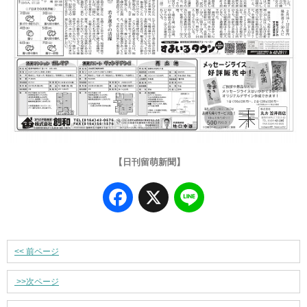
【日刊留萌新聞】
Facebook
X
Line
<<
前ページ
>>
次ページ