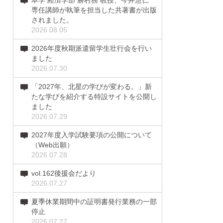
本学 経済学部 勝村務 教授、今井慧仁
専任講師が執筆を担当した共著書が出版
されました。
2026.08.05
2026年度秋期派遣留学生壮行会を行い
ました
2026.07.30
「2027年、北星の学びが変わる。」新
たな学びを紹介する特設サイトを公開し
ました
2026.07.29
2027年度入学試験要項の公開について
（Web出願）
2026.07.28
vol.162後援会だより
2026.07.27
夏季休業期間中の証明書発行業務の一部
停止
2026.07.27