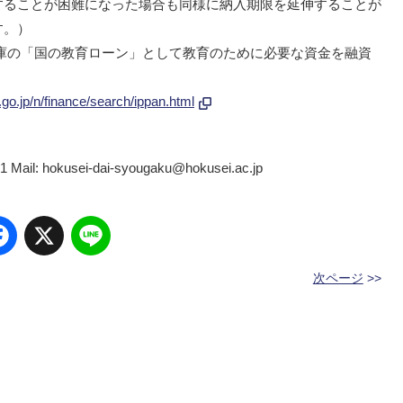
することが困難になった場合も同様に納入期限を延伸することが
す。）
庫の「国の教育ローン」として教育のために必要な資金を融資
.go.jp/n/finance/search/ippan.html
 hokusei-dai-syougaku@hokusei.ac.jp
Facebook
X
Line
次ページ
>>