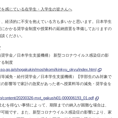
安を感じている在学生・入学生の皆さんへ
、経済的に不安を抱えている方も多いかと思います。日本学生
援にかかる奨学金制度や授業料の延納措置を準備しておりますの
相談ください。
て
奨学金／日本学生支援機構） 新型コロナウイルス感染症の影
する制度
sso.go.jp/shogakukin/moshikomi/kinkyu_okyu/index.html
料等減免・給付奨学金／日本学生支援機構）【学部生のみ対象で
染症の影響等で家計の急変があった者へ授業料等の減免・奨学金を
.jp/content/20200326-mxt_gakushi01-000006193_01.pdf
止むを得ない事情によって、期限までの納入が困難な場合は、
が可能です。また、新型コロナウイルス感染症の影響により、家