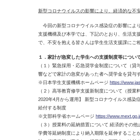
新型コロナウイルスの影響により、経済的な不
今回の新型コロナウイルス感染症の影響により
支援機構及び本学では、下記のとおり、生活支
で、不安を抱える皆さんは学生生活支援課にご
１．家計が急変した学生への支援制度等につい
（１）緊急採用・応急奨学金制度について（貸与
響などで家計の急変があった者へ奨学金を貸与
※日本学生支援機構ホームページ
https://www.ja
（２）高等教育修学支援新制度について（授業
2020年4月から運用】 新型コロナウイルス感
給付する制度
※文部科学省ホームページ
https://www.mext.go
（３）授業料の延納措置について 経済的その他
学費等延納制度により納入期限を延伸すること