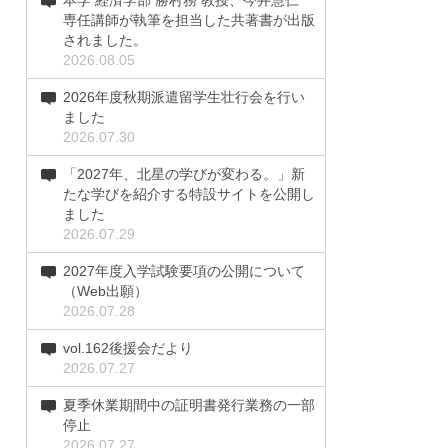
本学 経済学部 勝村務 教授、今井慧仁
専任講師が執筆を担当した共著書が出版
されました。
2026.08.05
2026年度秋期派遣留学生壮行会を行い
ました
2026.07.30
「2027年、北星の学びが変わる。」新
たな学びを紹介する特設サイトを公開し
ました
2026.07.29
2027年度入学試験要項の公開について
（Web出願）
2026.07.28
vol.162後援会だより
2026.07.27
夏季休業期間中の証明書発行業務の一部
停止
2026.07.27