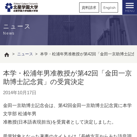
資料請求
English
MENU
ニュース
News
>
ニュース
>
本学・松浦年男准教授が第42回「金田一京助博士記念
本学・松浦年男准教授が第42回「金田一京
助博士記念賞」の受賞決定
2014年10月17日
金田一京助博士記念会は、第42回金田一京助博士記念賞に本学
文学部 松浦年男
准教授(日本語表現担当)を受賞者として決定しました。
受賞対象となった著書のタイトルは『長崎方言からみた語音調