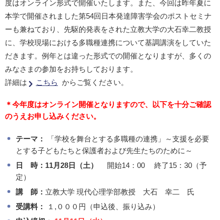
度はオンライン形式で開催いたします。また、今回は昨年夏に
本学で開催されました第54回日本発達障害学会のポストセミナ
ーも兼ねており、先駆的発表をされた立教大学の大石幸二教授
に、学校現場における多職種連携について基調講演をしていた
だきます。例年とは違った形式での開催となりますが、多くの
みなさまの参加をお持ちしております。
詳細は
こちら
からご覧ください。
＊今年度はオンライン開催となりますので、以下を十分ご確認
のうえお申し込みください。
テーマ：
「学校を舞台とする多職種の連携」～支援を必要
とする子どもたちと保護者および先生たちのために～
日 時：11月28日（土）
開始14：00 終了15：30（予
定）
講 師：
立教大学 現代心理学部教授 大石 幸二 氏
受講料：
１,０００円（申込後、振り込み）