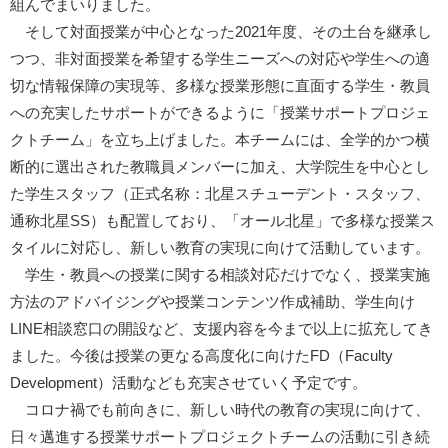
組んでまいりました。
そして対面授業が中心となった2021年度、その土台を継承し
つつ、非対面授業を希望する学生ニーズへの対応や学生への適
切な情報保障の実現等、多様な授業形態に直面する学生・教員
への充実したサポートができるように「授業サポートプロジェ
クトチーム」を立ち上げました。本チームには、全学的かつ横
断的に選出された教職員メンバーに加え、大学院生を中心とし
た学生スタッフ（正式名称：北星スチューデント・スタッフ、
通称北星SS）も配置しており、「オール北星」で多様な授業ス
タイルに対応し、新しい教育の実現に向けて活動しています。
学生・教員への授業に関する相談対応だけでなく、授業実施
方法のアドバイジングや授業コンテンツ作成補助、学生向け
LINE相談窓口の開設など、支援内容を今まで以上に拡充してき
ました。今後は授業の更なる高度化に向けたFD（Faculty
Development）活動なども充実させていく予定です。
コロナ禍でも前向きに、新しい時代の教育の実現に向けて、
日々邁進する授業サポートプロジェクトチームの活動に引き続