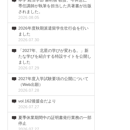
本学 経済学部 勝村務 教授、今井慧仁
専任講師が執筆を担当した共著書が出版
されました。
2026.08.05
2026年度秋期派遣留学生壮行会を行い
ました
2026.07.30
「2027年、北星の学びが変わる。」新
たな学びを紹介する特設サイトを公開し
ました
2026.07.29
2027年度入学試験要項の公開について
（Web出願）
2026.07.28
vol.162後援会だより
2026.07.27
夏季休業期間中の証明書発行業務の一部
停止
2026.07.27