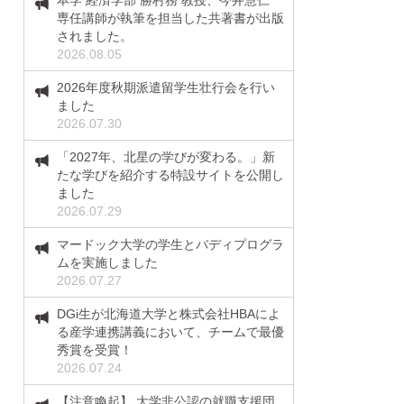
本学 経済学部 勝村務 教授、今井慧仁
専任講師が執筆を担当した共著書が出版
されました。
2026.08.05
2026年度秋期派遣留学生壮行会を行い
ました
2026.07.30
「2027年、北星の学びが変わる。」新
たな学びを紹介する特設サイトを公開し
ました
2026.07.29
マードック大学の学生とバディプログラ
ムを実施しました
2026.07.27
DGi生が北海道大学と株式会社HBAによ
る産学連携講義において、チームで最優
秀賞を受賞！
2026.07.24
【注意喚起】 大学非公認の就職支援団