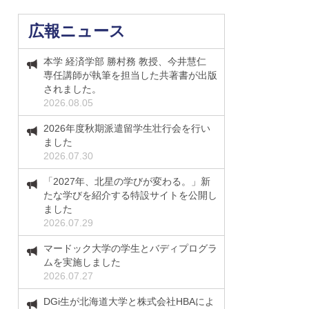
広報ニュース
本学 経済学部 勝村務 教授、今井慧仁
専任講師が執筆を担当した共著書が出版
されました。
2026.08.05
2026年度秋期派遣留学生壮行会を行い
ました
2026.07.30
「2027年、北星の学びが変わる。」新
たな学びを紹介する特設サイトを公開し
ました
2026.07.29
マードック大学の学生とバディプログラ
ムを実施しました
2026.07.27
DGi生が北海道大学と株式会社HBAによ