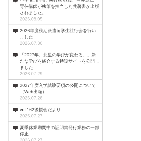
本学 経済学部 勝村務 教授、今井慧仁
専任講師が執筆を担当した共著書が出版
されました。
2026.08.05
2026年度秋期派遣留学生壮行会を行い
ました
2026.07.30
「2027年、北星の学びが変わる。」新
たな学びを紹介する特設サイトを公開し
ました
2026.07.29
2027年度入学試験要項の公開について
（Web出願）
2026.07.28
vol.162後援会だより
2026.07.27
夏季休業期間中の証明書発行業務の一部
停止
2026.07.27